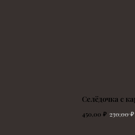
Селёдочка с к
₽
₽
450,00
230,00